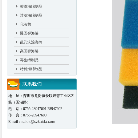
擦洗海绵制品
过滤海绵制品
化妆棉
慢回弹海绵
乱孔洗澡海绵
高回弹海绵
再生绵制品
特种海绵制品
地 址：深圳市龙岗镇爱联嶂背工业区21
栋（圆湖路）
电 话：0755-28947601 28947602
传 真：0755-28947600
E-mail：
sales@szkaida.com