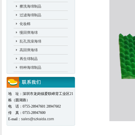
擦洗海绵制品
过滤海绵制品
化妆棉
慢回弹海绵
乱孔洗澡海绵
高回弹海绵
再生绵制品
特种海绵制品
地 址：深圳市龙岗镇爱联嶂背工业区21
栋（圆湖路）
电 话：0755-28947601 28947602
传 真：0755-28947600
E-mail：
sales@szkaida.com